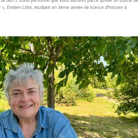
e la Gen Z d’une personne que vous admirez parce qu’elle se soucie d
 », Émilien Côté, étudiant en 3ème année de licence d’histoire à